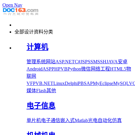
Open Nav
全部设计资料分类
计算机
管理系统
网站
ASP.NET
C#
JSP
SSM
SSH
JAVA
安卓
Android
ASP
PHP
VB
Python
微信
网络工程
HTML5
物
联网
VFP
VB.NET
Linux
Delphi
PB
SAP
MyEclipse
MySQL
V
媒体
Flash
其他
电子信息
单片机
电子
通信
嵌入式
Matlab
光电
自动化
仿真