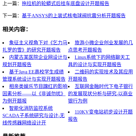
上一篇：
拖拉机的轮蟒式后挂车底盘设计开题报告
下一篇：
基于ANSYS的上装式核电球阀抗震分析开题报告
相关内容：
象征主义视角下对《乞力马
旅游小微企业创业发展的几
扎罗的雪》的研究开题报告
点思考开题报告
内蒙古某医院企业网设计与
Linux系统下的网络聊天工
规划开题报告
具的设计与实现开题报告
基于Java EE高校学生成绩
二维码的实现技术及其应用
管理系统设计与实现开题报告
开题报告
相亲类娱乐节目蹿红的影响
互联网金融时代下电子银行
因素分析——以《非诚勿扰》
的发展现状分析与研究-以商业
为例开题报
银行为例
智能化消防监控系统
110KV变电站初步设计开题
SCADA子系统研究与设计-无
报告
线传感器网络设计开