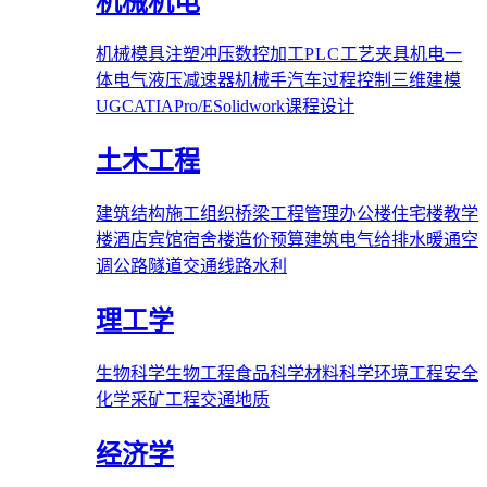
机械机电
机械
模具
注塑
冲压
数控加工
PLC
工艺夹具
机电一
体
电气
液压
减速器
机械手
汽车
过程控制
三维建模
UG
CATIA
Pro/E
Solidwork
课程设计
土木工程
建筑结构
施工组织
桥梁
工程管理
办公楼
住宅楼
教学
楼
酒店宾馆
宿舍楼
造价预算
建筑电气
给排水
暖通空
调
公路隧道
交通线路
水利
理工学
生物科学
生物工程
食品科学
材料科学
环境工程
安全
化学
采矿工程
交通
地质
经济学