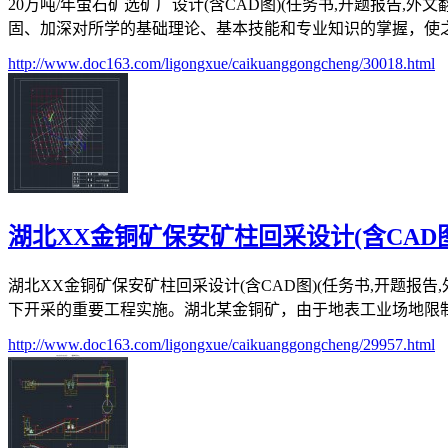
20万吨/年萤石矿选矿厂设计(含CAD图)(任务书,开题报告,外
固、加深对所学的基础理论、基本技能和专业知识的掌握，使之系
http://www.doc163.com/ligongxue/caikuanggongcheng/30018.html
湖北XX金铜矿保安矿柱回采设计(含CAD
湖北XX金铜矿保安矿柱回采设计(含CAD图)(任务书,开题报告
下开采的重要工程实施。湖北某金铜矿，由于地表工业场地限制以
http://www.doc163.com/ligongxue/caikuanggongcheng/29957.html