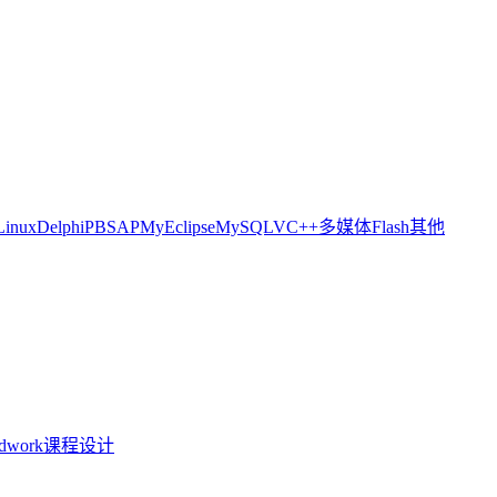
Linux
Delphi
PB
SAP
MyEclipse
MySQL
VC++
多媒体
Flash
其他
idwork
课程设计