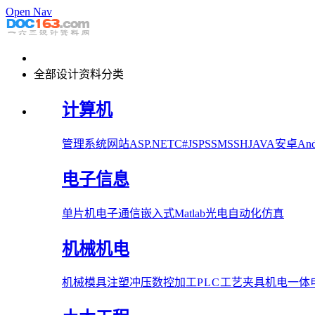
Open Nav
全部设计资料分类
计算机
管理系统
网站
ASP.NET
C#
JSP
SSM
SSH
JAVA
安卓Andr
电子信息
单片机
电子
通信
嵌入式
Matlab
光电
自动化
仿真
机械机电
机械
模具
注塑
冲压
数控加工
PLC
工艺夹具
机电一体