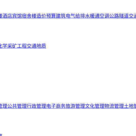
楼
酒店宾馆
宿舍楼
造价预算
建筑电气
给排水
暖通空调
公路隧道
交
化学
采矿工程
交通
地质
管理
公共管理
行政管理
电子商务
旅游管理
文化管理
物流管理
土地