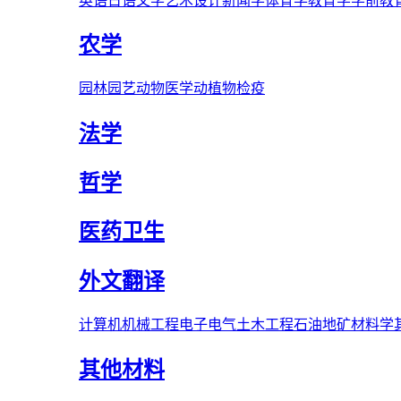
英语
日语
文学
艺术
设计
新闻学
体育学
教育学
学前教
农学
园林
园艺
动物医学
动植物检疫
法学
哲学
医药卫生
外文翻译
计算机
机械工程
电子电气
土木工程
石油
地矿
材料学
其他材料