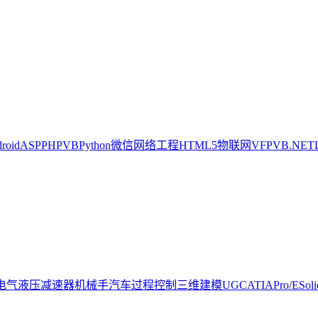
oid
ASP
PHP
VB
Python
微信
网络工程
HTML5
物联网
VFP
VB.NET
电气
液压
减速器
机械手
汽车
过程控制
三维建模
UG
CATIA
Pro/E
Sol