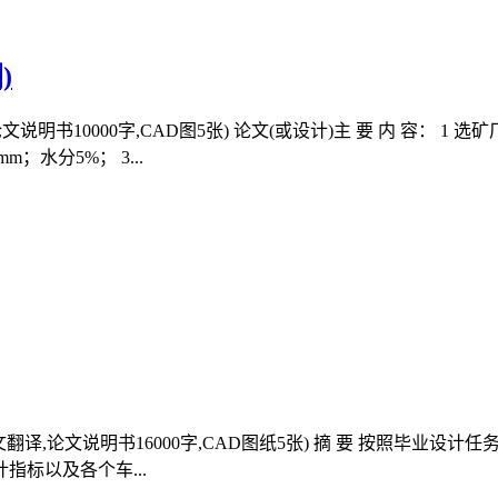
)
10000字,CAD图5张) 论文(或设计)主 要 内 容： 1 选矿厂生
m；水分5%； 3...
外文翻译,论文说明书16000字,CAD图纸5张) 摘 要 按照毕业
标以及各个车...