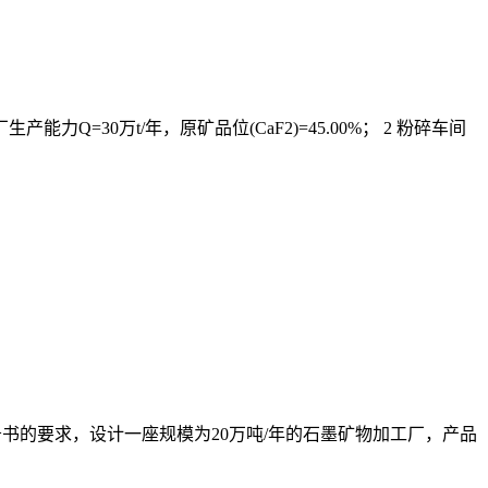
产能力Q=30万t/年，原矿品位(CaF2)=45.00%； 2 粉碎车间
设计任务书的要求，设计一座规模为20万吨/年的石墨矿物加工厂，产品