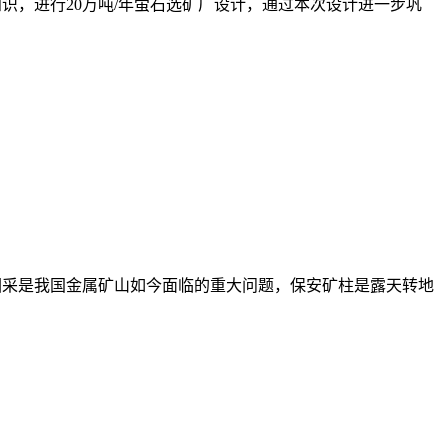
的专业知识，进行20万吨/年萤石选矿厂设计，通过本次设计进一步巩
柱的安全回采是我国金属矿山如今面临的重大问题，保安矿柱是露天转地