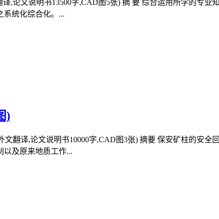
文翻译,论文说明书13500字,CAD图5张) 摘 要 综合运用所学
统化综合化。...
图)
,外文翻译,论文说明书10000字,CAD图3张) 摘要 保安矿
及原来地质工作...