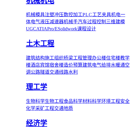
机械机电
机械
模具
注塑
冲压
数控加工
PLC
工艺夹具
机电一
体
电气
液压
减速器
机械手
汽车
过程控制
三维建模
UG
CATIA
Pro/E
Solidwork
课程设计
土木工程
建筑结构
施工组织
桥梁
工程管理
办公楼
住宅楼
教学
楼
酒店宾馆
宿舍楼
造价预算
建筑电气
给排水
暖通空
调
公路隧道
交通线路
水利
理工学
生物科学
生物工程
食品科学
材料科学
环境工程
安全
化学
采矿工程
交通
地质
经济学