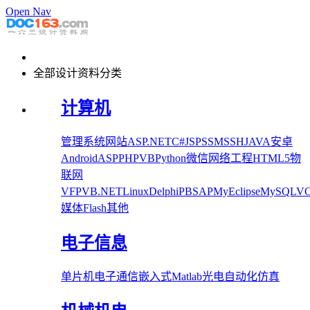
Open Nav
全部设计资料分类
计算机
管理系统
网站
ASP.NET
C#
JSP
SSM
SSH
JAVA
安卓
Android
ASP
PHP
VB
Python
微信
网络工程
HTML5
物
联网
VFP
VB.NET
Linux
Delphi
PB
SAP
MyEclipse
MySQL
V
媒体
Flash
其他
电子信息
单片机
电子
通信
嵌入式
Matlab
光电
自动化
仿真