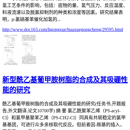
氢工艺条件的影响，包括：底物的量、氢气压力、反应温度、
料液流速以及脱氯抑制剂的种类和浓度等因素。研究结果表
明，p-氯硝基苯催化加氢的...
http://www.doc163.com/ligongxue/huaxuegongcheng/29595.html
新型酰乙基葡甲胺树脂的合成及其吸硼性
能的研究
酰乙基葡甲胺树脂的合成及其吸硼性能的研究(任务书,开题报
告,外文翻译,论文10700字) 摘 要 氯乙酰聚苯乙烯（PS-acyl-
Cl）和氯甲基聚苯乙烯（PS-CH2-Cl）同具有共轭稳定的氯甲
基基团，可进行众多亲核取代反应。但前者因-羰基的插入，