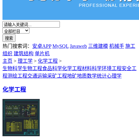
热门搜索词：
安卓APP
MySQL
Javaweb
三维建模
机械手
施工
组织
建筑结构
单片机
主页
>
理工学
>
化学工程
>
生物科学
生物工程
食品科学
化学工程
材料科学
环境工程
安全工
程
测绘工程
交通运输
采矿工程
地矿地质
数学统计
心理学
化学工程