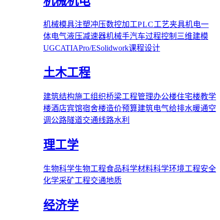
机械机电
机械
模具
注塑
冲压
数控加工
PLC
工艺夹具
机电一
体
电气
液压
减速器
机械手
汽车
过程控制
三维建模
UG
CATIA
Pro/E
Solidwork
课程设计
土木工程
建筑结构
施工组织
桥梁
工程管理
办公楼
住宅楼
教学
楼
酒店宾馆
宿舍楼
造价预算
建筑电气
给排水
暖通空
调
公路隧道
交通线路
水利
理工学
生物科学
生物工程
食品科学
材料科学
环境工程
安全
化学
采矿工程
交通
地质
经济学