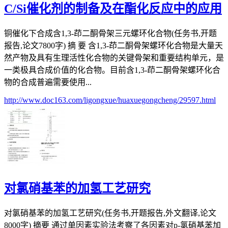
C/Si催化剂的制备及在酯化反应中的应用
铜催化下合成含1,3-茚二酮骨架三元螺环化合物(任务书,开题
报告,论文7800字) 摘 要 含1,3-茚二酮骨架螺环化合物是大量天
然产物及具有生理活性化合物的关键骨架和重要结构单元，是
一类极具合成价值的化合物。目前含1,3-茚二酮骨架螺环化合
物的合成普遍需要使用...
http://www.doc163.com/ligongxue/huaxuegongcheng/29597.html
对氯硝基苯的加氢工艺研究
对氯硝基苯的加氢工艺研究(任务书,开题报告,外文翻译,论文
8000字) 摘要 通过单因素实验法考察了各因素对p-氯硝基苯加