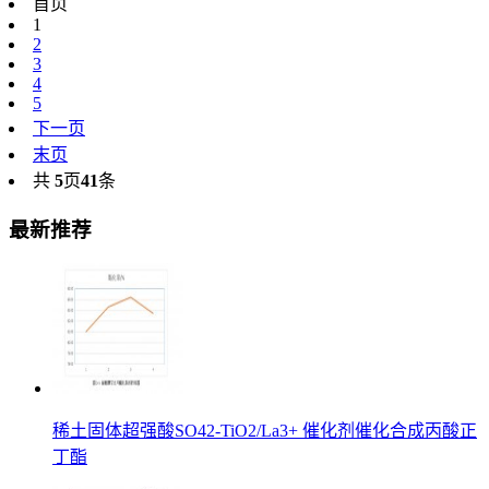
首页
1
2
3
4
5
下一页
末页
共
5
页
41
条
最新推荐
稀土固体超强酸SO42-TiO2/La3+ 催化剂催化合成丙酸正
丁酯