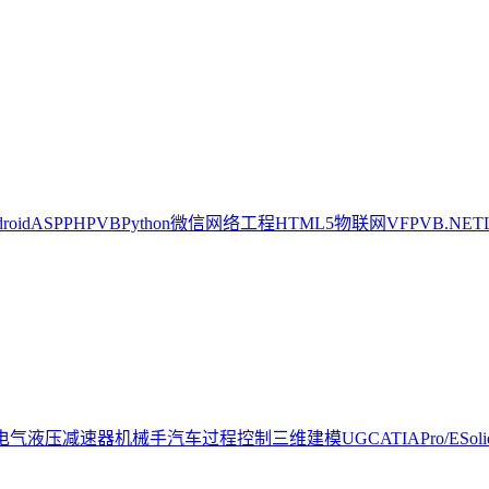
oid
ASP
PHP
VB
Python
微信
网络工程
HTML5
物联网
VFP
VB.NET
电气
液压
减速器
机械手
汽车
过程控制
三维建模
UG
CATIA
Pro/E
Sol