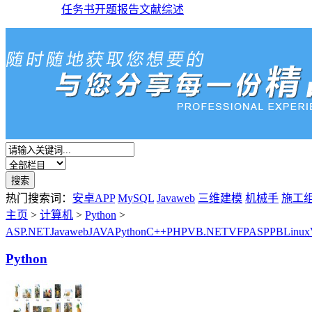
任务书
开题报告
文献综述
热门搜索词：
安卓APP
MySQL
Javaweb
三维建模
机械手
施工
主页
>
计算机
>
Python
>
ASP.NET
Javaweb
JAVA
Python
C++
PHP
VB.NET
VFP
ASP
PB
Linux
Python