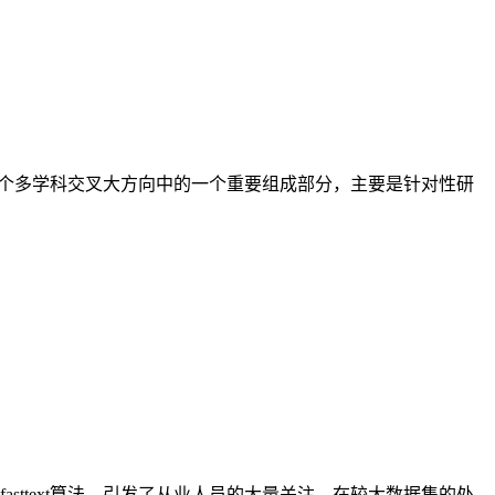
计算机视觉这个多学科交叉大方向中的一个重要组成部分，主要是针对性研
olov开源了fasttext算法，引发了从业人员的大量关注。在较大数据集的处