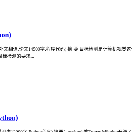
on)
开题报告,外文翻译,论文14500字,程序代码) 摘 要 目标检测是
检测的要求...
hon)
明书12000字,Python程序) 摘要：acebook的Tomas Mik