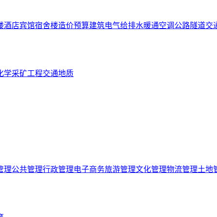
楼
酒店宾馆
宿舍楼
造价预算
建筑电气
给排水
暖通空调
公路隧道
交
化学
采矿工程
交通
地质
管理
公共管理
行政管理
电子商务
旅游管理
文化管理
物流管理
土地