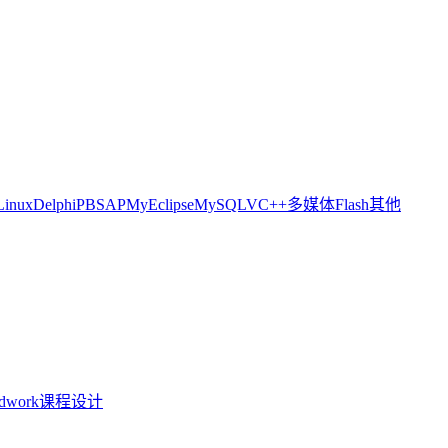
Linux
Delphi
PB
SAP
MyEclipse
MySQL
VC++
多媒体
Flash
其他
idwork
课程设计