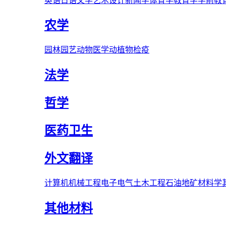
英语
日语
文学
艺术
设计
新闻学
体育学
教育学
学前教
农学
园林
园艺
动物医学
动植物检疫
法学
哲学
医药卫生
外文翻译
计算机
机械工程
电子电气
土木工程
石油
地矿
材料学
其他材料