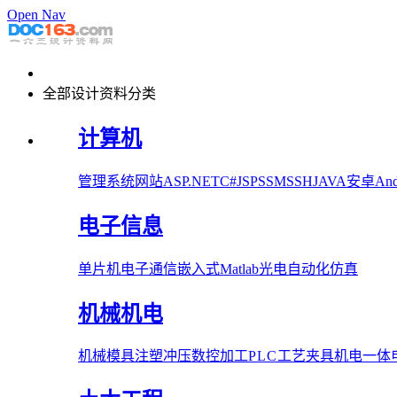
Open Nav
全部设计资料分类
计算机
管理系统
网站
ASP.NET
C#
JSP
SSM
SSH
JAVA
安卓Andr
电子信息
单片机
电子
通信
嵌入式
Matlab
光电
自动化
仿真
机械机电
机械
模具
注塑
冲压
数控加工
PLC
工艺夹具
机电一体