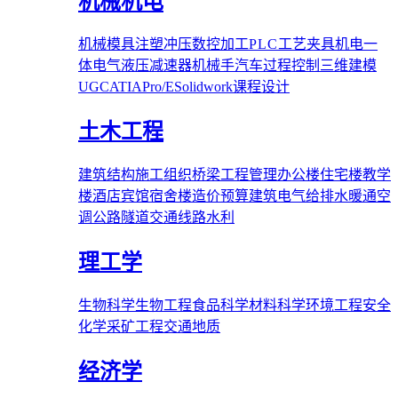
机械机电
机械
模具
注塑
冲压
数控加工
PLC
工艺夹具
机电一
体
电气
液压
减速器
机械手
汽车
过程控制
三维建模
UG
CATIA
Pro/E
Solidwork
课程设计
土木工程
建筑结构
施工组织
桥梁
工程管理
办公楼
住宅楼
教学
楼
酒店宾馆
宿舍楼
造价预算
建筑电气
给排水
暖通空
调
公路隧道
交通线路
水利
理工学
生物科学
生物工程
食品科学
材料科学
环境工程
安全
化学
采矿工程
交通
地质
经济学