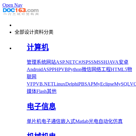
Open Nav
全部设计资料分类
计算机
管理系统
网站
ASP.NET
C#
JSP
SSM
SSH
JAVA
安卓
Android
ASP
PHP
VB
Python
微信
网络工程
HTML5
物
联网
VFP
VB.NET
Linux
Delphi
PB
SAP
MyEclipse
MySQL
V
媒体
Flash
其他
电子信息
单片机
电子
通信
嵌入式
Matlab
光电
自动化
仿真