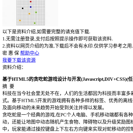
以下是资料介绍,如需要完整的请充值下载.
1.无需注册登录,支付后按照提示操作即可获取该资料.
2.资料以网页介绍的为准,下载后不会有水印.仅供学习参考之用.
密
惠
保
帮助中心
我要下载该资源
资料介绍：
基于HTML5的贪吃蛇游戏设计与开发(Javascript,DIV+CSS)
摘 要
科技在当今社会里无处不在，人们的生活都因为科技而丰富多
式。基于HTML5开发的游戏拥有各种多样的标签、优秀的离
及面向移动的未来趋势开始受到关注并得以发展。
贪吃蛇是一个经典的游戏,在PC个人电脑、手机移动端都有各种实
动，还能让地图中动态随机产生食物、障碍物以及升级奖励图标
中，玩家能通过操控键盘上下左右方向键来实现对蛇移动的控