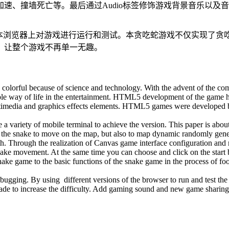
速、撞墙死亡等。最后通过Audio标签修饰游戏背景音乐以及
不同版本浏览器上对游戏进行运行和测试。本贪吃蛇游戏不仅实现了
，让整个游戏不再单一无趣。
d colorful because of science and technology. With the advent of the co
e way of life in the entertainment. HTML5 development of the game has a
ultimedia and graphics effects elements. HTML5 games were developed by v
 a variety of mobile terminal to achieve the version. This paper is ab
rol the snake to move on the map, but also to map dynamic randomly gen
h. Through the realization of Canvas game interface configuration and 
snake movement. At the same time you can choose and click on the start 
ake game to the basic functions of the snake game in the process of foo
ugging. By using different versions of the browser to run and test the
rade to increase the difficulty. Add gaming sound and new game sharing 