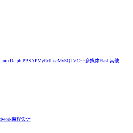
Linux
Delphi
PB
SAP
MyEclipse
MySQL
VC++
多媒体
Flash
其他
idwork
课程设计