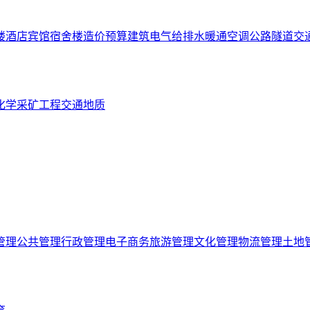
楼
酒店宾馆
宿舍楼
造价预算
建筑电气
给排水
暖通空调
公路隧道
交
化学
采矿工程
交通
地质
管理
公共管理
行政管理
电子商务
旅游管理
文化管理
物流管理
土地