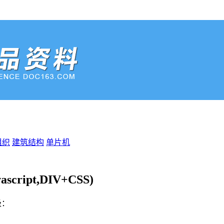
组织
建筑结构
单片机
ipt,DIV+CSS)
级：
%E8%B5%84%E6%96%99%E7%BC%96%E5%8F%B7%EF%B