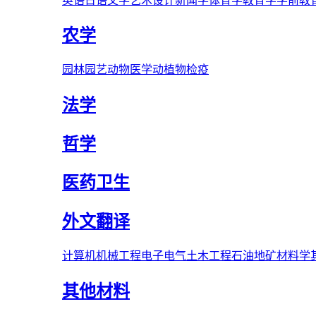
英语
日语
文学
艺术
设计
新闻学
体育学
教育学
学前教
农学
园林
园艺
动物医学
动植物检疫
法学
哲学
医药卫生
外文翻译
计算机
机械工程
电子电气
土木工程
石油
地矿
材料学
其他材料