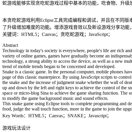
蛇游戏能够实现贪吃蛇游戏过程中基本的功能，吃食物、升级加
本贪吃蛇游戏利用Eclipse工具完成编程和调试，并且在
了升级增加难度的功能。增添游戏音效以及新设游戏分享功能
关键词：HTML5；Canvas；贪吃蛇游戏；JavaScript；
Abstract
Technology in today's society is everywhere, people's life are rich an
variety of online games, games have gradually become an indispensabl
technology, a strong ability to access the device, as well as a new m
trend of mobile trends began to be concerned and developed.
Snake is a classic game. In the personal computer, mobile phones have
page of this classic masterpiece. By using JavaScript scripts to cont
the snake and the increase of judgment snake whether the wall of deat
up and down by the left and right keys to achieve the control of the 
space or micro-blog Sina to achieve the game sharing function. The sn
to modify the game background music and sound effects.
This snake game using Eclipse tools to complete programming and deb
food, judge the wall touch function, more in the game to join the upg
Key Words：HTML5；Canvas；SNAKE；Javascript；
游戏玩法设计