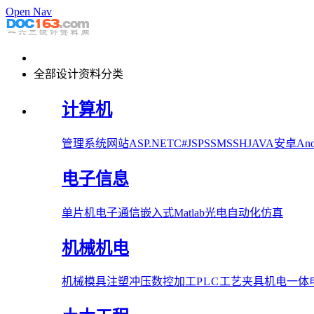
Open Nav
全部设计资料分类
计算机
管理系统
网站
ASP.NET
C#
JSP
SSM
SSH
JAVA
安卓Andr
电子信息
单片机
电子
通信
嵌入式
Matlab
光电
自动化
仿真
机械机电
机械
模具
注塑
冲压
数控加工
PLC
工艺夹具
机电一体