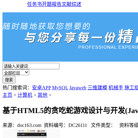
任务书
开题报告
文献综述
热门搜索词：
安卓APP
MySQL
Javaweb
三维建模
机械手
施工
主页
>
计算机
>
其他
>
基于HTML5的贪吃蛇游戏设计与开发(Javascr
来源：doc163.com
资料编号：DC26111
文件类型：
资料等