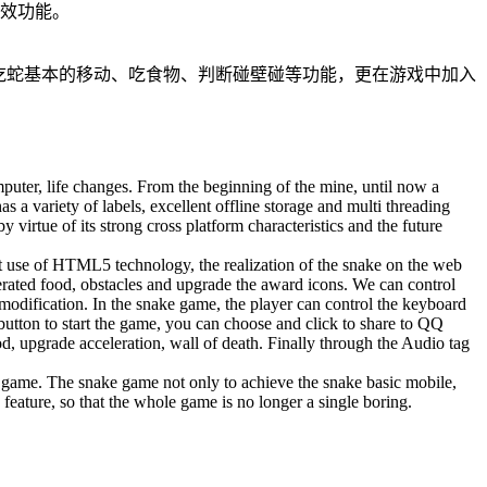
音效功能。
贪吃蛇基本的移动、吃食物、判断碰壁碰等功能，更在游戏中加入
mputer, life changes. From the beginning of the mine, until now a
 variety of labels, excellent offline storage and multi threading
irtue of its strong cross platform characteristics and the future
out use of HTML5 technology, the realization of the snake on the web
erated food, obstacles and upgrade the award icons. We can control
modification. In the snake game, the player can control the keyboard
button to start the game, you can choose and click to share to QQ
d, upgrade acceleration, wall of death. Finally through the Audio tag
 game. The snake game not only to achieve the snake basic mobile,
feature, so that the whole game is no longer a single boring.