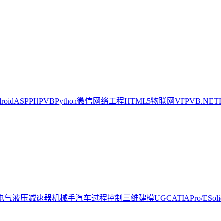
oid
ASP
PHP
VB
Python
微信
网络工程
HTML5
物联网
VFP
VB.NET
电气
液压
减速器
机械手
汽车
过程控制
三维建模
UG
CATIA
Pro/E
Sol